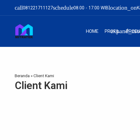
call
schedule
location_on
081221711127
08.00 - 17.00 WIB
K
expand_mo
HOME
PROFIL
PROD
Beranda
»
Client Kami
Client Kami